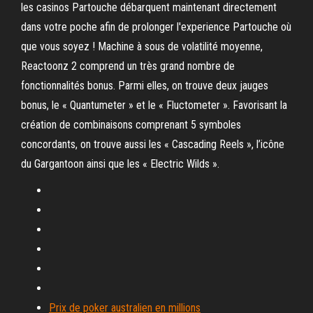
les casinos Partouche débarquent maintenant directement
dans votre poche afin de prolonger l'experience Partouche où
que vous soyez ! Machine à sous de volatilité moyenne,
Reactoonz 2 comprend un très grand nombre de
fonctionnalités bonus. Parmi elles, on trouve deux jauges
bonus, le « Quantumeter » et le « Fluctometer ». Favorisant la
création de combinaisons comprenant 5 symboles
concordants, on trouve aussi les « Cascading Reels », l’icône
du Gargantoon ainsi que les « Electric Wilds ».
Prix de poker australien en millions