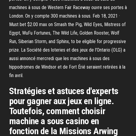
machines à sous de Western Fair Raceway ouvre ses portes à
London. On y compte 300 machines à sous. Feb 18, 2021 ·
Must bet $2.00 max on Smash the Pig, Wild Eyes, Mistress of
Egypt, WuFu Fortunes, The Wild Life, Golden Rooster, Wolf
Run, Siberian Storm, and Sphinx, to be eligible for progressive
prize. La Société des loteries et des jeux de l'Ontario (OLG) a
aussi annoncé mercredi que les machines à sous des
hippodromes de Windsor et de Fort Érié seraient retirées à la
fin avril.
Stratégies et astuces d'experts
pour gagner aux jeux en ligne.
Toutefois, comment choisir
machine a sous casino en
fonction de la Missions Arwing