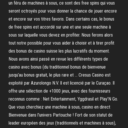
un féru de machines à sous, ce sont des free spins qui vous
seront octroyés pour vous donner la chance de jouer encore
et encore sur vos titres favoris. Dans certains cas, le bonus
de free spins est accordé sur une et une seule machine à
sous sur laquelle vous devez en profiter. Nous ferons alors
tout notre possible pour vous aider à choisir et à tirer profit
des bonus de casino suisse les plus lucratifs du moment.
Nous avons ainsi passé en revue les différents types de
casino avec bonus (du traditionnel bonus de bienvenue
jusqu’au bonus gratuit, le plus rare et … Cresus Casino est
exploité par Azurolongo N.V. Il est licencié par le Curaçao. Il
offre une sélection de +1000 jeux, avec des fournisseurs
reconnus comme : Net Entertainment, Yggdrasil et Play’N Go.
Que vous cherchiez une machine à sous, casino en direct
Bienvenue dans l'univers Partouche ! Fort de son statut de
leader européen des jeux (traditionnels et machines à sous),