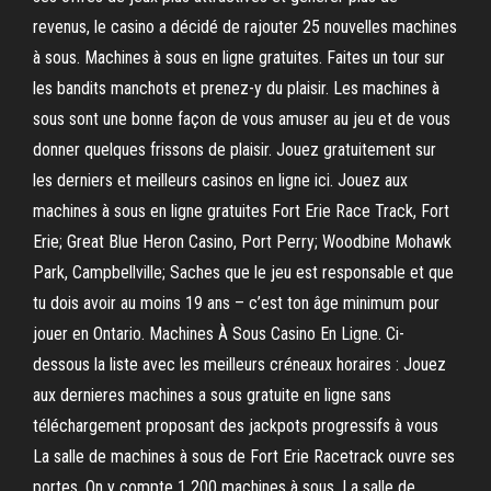
revenus, le casino a décidé de rajouter 25 nouvelles machines
à sous. Machines à sous en ligne gratuites. Faites un tour sur
les bandits manchots et prenez-y du plaisir. Les machines à
sous sont une bonne façon de vous amuser au jeu et de vous
donner quelques frissons de plaisir. Jouez gratuitement sur
les derniers et meilleurs casinos en ligne ici. Jouez aux
machines à sous en ligne gratuites Fort Erie Race Track, Fort
Erie; Great Blue Heron Casino, Port Perry; Woodbine Mohawk
Park, Campbellville; Saches que le jeu est responsable et que
tu dois avoir au moins 19 ans – c’est ton âge minimum pour
jouer en Ontario. Machines À Sous Casino En Ligne. Ci-
dessous la liste avec les meilleurs créneaux horaires : Jouez
aux dernieres machines a sous gratuite en ligne sans
téléchargement proposant des jackpots progressifs à vous
La salle de machines à sous de Fort Erie Racetrack ouvre ses
portes. On y compte 1 200 machines à sous. La salle de