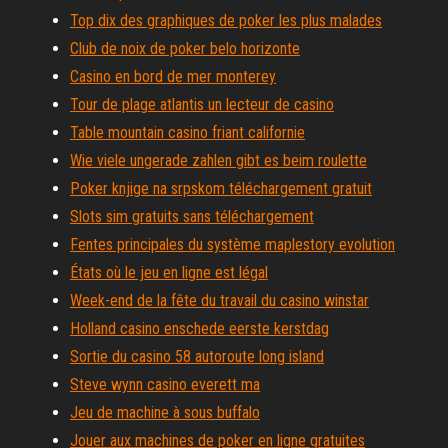
Top dix des graphiques de poker les plus malades
Club de noix de poker belo horizonte
Casino en bord de mer monterey
Tour de plage atlantis un lecteur de casino
Table mountain casino friant californie
Wie viele ungerade zahlen gibt es beim roulette
Poker knjige na srpskom téléchargement gratuit
Slots sim gratuits sans téléchargement
Fentes principales du système maplestory evolution
États où le jeu en ligne est légal
Week-end de la fête du travail du casino winstar
Holland casino enschede eerste kerstdag
Sortie du casino 58 autoroute long island
Steve wynn casino everett ma
Jeu de machine à sous buffalo
Jouer aux machines de poker en ligne gratuites