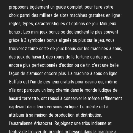
proposons également un guide complet, pour faire votre
choix parmi des milliers de slots machines gratuites en ligne :
règles, types, caractéristiques et options de jeu. Mini jeux
bonus : Les mini jeux bonus se déclenchent le plus souvent
grâce à 3 symboles bonus alignés ou plus sur le jeu, vous
trouverez toute sorte de jeux bonus sur les machines à sous,
des jeux de hasard, des roues de la fortune ou des jeux
encore plus perfectionnés d'action ou de tir, c'est une belle
façon de s'amuser encore plus. La machine à sous en ligne
Buffalo est l’un de ces jeux gratuits pour casino qui, même
s’ils ont parcouru un long chemin dans le monde ludique de
hasard terrestre, ont réussi à conserver le même raffinement
captivant dans leurs versions en ligne. Le mérite est à
attribuer à sa maison de production et distribution,
l’australienne Aristocrat. Rejoignez une tribu indienne et
tentez de trouver de grandes richesses dans la machine a