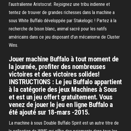
l’australienne Aristocrat. Rejoignez une tribu indienne et
tentez de trouver de grandes richesses dans la machine a
sous White Buffalo développée par Stakelogic ! Partez à la
recherche de bison blanc, animal sacré pour les natifs
américains dans ce jeu disposant d’un mécanisme de Cluster
Wins.
Jouer machine Buffalo à tout moment de
la journée, profiter des nombreuses
victoires et des victoires solides!
INSTRUCTIONS : Le jeu Buffalo appartient
à la catégorie des jeux Machines à Sous
et est un jeu offert gratuitement. Vous
venez de jouer le jeu en ligne Buffalo a
été ajouté sur 18-mars -2015.
La machine à sous Double Buffalo Spirit est un autre titre de