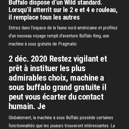
Buffalo dispose d’un Wild standard.
Lorsqu’il atterrit sur le 2 e et 4 e rouleau,
il remplace tous les autres
Entrez dans l'espace de la faune nord-américaine et profitez
d'un nouveau voyage rempli d'aventure Buffalo King, une
machine à sous gratuite de Pragmatic
2 déc. 2020 Restez vigilant et
prêt à instituer les plus
admirables choix, machine a
sous buffalo grand gratuite il
peut vous écarter du contact
humain. Je
Globalement, la machine à sous Buffalo possède certaines
fonctionnalités que les joueurs trouveront intéressantes. La