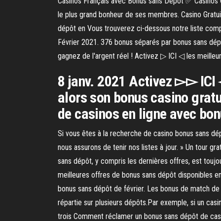
Casinos Français avec Bonus sans Dépôt ✅ Casinos G
le plus grand bonheur de ses membres. Casino Gratui
dépôt en Vous trouverez ci-dessous notre liste comp
Février 2021. 376 bonus séparés par bonus sans dépô
gagnez de l'argent réel ! Activez ▷ ICI ◁ les meille
8 janv. 2021 Activez ▻▻ ICI
alors son bonus casino gratu
de casinos en ligne avec bo
Si vous êtes à la recherche de casino bonus sans dép
nous assurons de tenir nos listes à jour. » Un tour gr
sans dépôt, y compris les dernières offres, est toujo
meilleures offres de bonus sans dépôt disponibles e
bonus sans dépôt de février. Les bonus de match de dé
répartie sur plusieurs dépôts.Par exemple, si un casi
trois Comment réclamer un bonus sans dépôt de casin