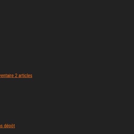
entaire 2 articles
ns dépôt