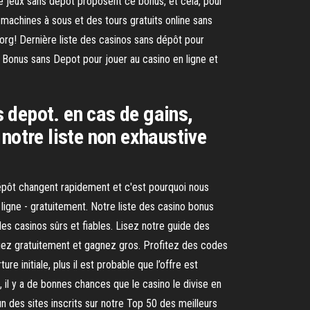
 jeux sans dépôt proposent ce bonus, et cela, pour
machines à sous et des tours gratuits online sans
rg! Dernière liste des casinos sans dépôt pour
 Bonus sans Depot pour jouer au casino en ligne et
 depot. en cas de gains,
notre liste non exhaustive
dépôt changent rapidement et c'est pourquoi nous
 ligne - gratuitement. Notre liste des casino bonus
des casinos sûrs et fiables. Lisez notre guide des
ouez gratuitement et gagnez gros. Profitez des codes
 initiale, plus il est probable que l’offre est
 il y a de bonnes chances que le casino le divise en
 des sites inscrits sur notre Top 50 des meilleurs