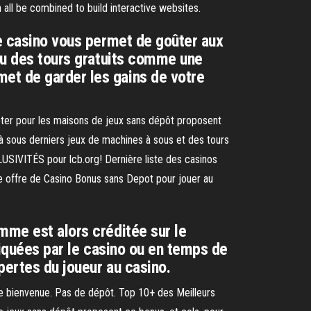
ll be combined to build interactive websites.
de casino vous permet de goûter aux
 ou des tours gratuits comme une
et de garder les gains de votre
ter pour les maisons de jeux sans dépôt proposent
à sous derniers jeux de machines à sous et des tours
LUSIVITÉS pour lcb.org! Dernière liste des casinos
e offre de Casino Bonus sans Depot pour jouer au
mme est alors créditée sur le
diquées par le casino ou en temps de
pertes du joueur au casino.
e bienvenue. Pas de dépôt. Top 10+ des Meilleurs