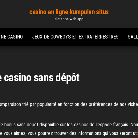
casino en ligne kumpulan situs
slotabpn.web.app
UNE CASINO
JEUX DE COWBOYS ET EXTRATERRESTRES
SALL
e casino sans dépôt
mparaison trié par popularité en fonction des préférences de nos visit
de bonus sans dépôt disponible sur les casinos de l'espace français. N
 vous aimez, vous pourrez trouver des informations qui vous seront utile