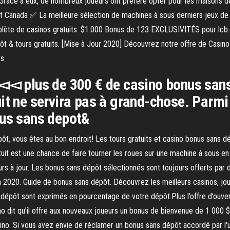
râce à eux, de nombreux joueurs ont préféré opter pour les maisons de
t Canada ✅ La meilleure sélection de machines à sous derniers jeux de 
lète de casinos gratuits. $1.000 Bonus de 123 EXCLUSIVITÉS pour lcb.o
t & tours gratuits. [Mise à Jour 2020] Découvrez notre offre de Casino
urs
 ◅◅ plus de 300 € de casino bonus sans
it ne servira pas à grand-chose. Parmi 
nus sans depot&
ôt, vous êtes au bon endroit! Les tours gratuits et casino bonus sans 
atuit est une chance de faire tourner les roues sur une machine à sous en
urs à jour. Les bonus sans dépôt sélectionnés sont toujours offerts par 
n 2020. Guide de bonus sans dépôt. Découvrez les meilleurs casinos, j
pôt sont exprimés en pourcentage de votre dépôt.Plus l’offre d’ouverture
no dit qu’il offre aux nouveaux joueurs un bonus de bienvenue de 1 000 $,
o. Si vous avez envie de réclamer un bonus sans dépôt accordé par l'un