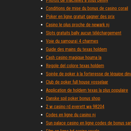
Photos de machines à sous penny
Conditions de mise du bonus de casino corail
Poker en ligne gratuit gagner des prix
Casino le plus proche de newark nj
Slots gratuits bally aucun téléchargement
Voie du samouraï 4 charmes
Guide des mains du texas holdem
Cash casino magique houma la
Regole del colore texas holdem
Soirée de poker à la forteresse de léquipe dinv
Club de poker full house vosselaar
Application de holdem texas la plus populaire
Danske spil poker bonus shop
2 w casino rd everett wa 98204
Codes en ligne du casino nj
Sun palace casino en ligne codes de bonus sa