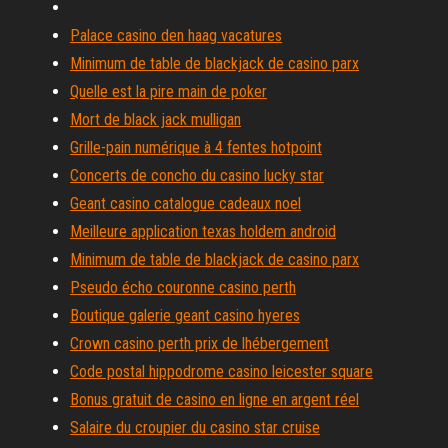
Palace casino den haag vacatures
Minimum de table de blackjack de casino parx
Quelle est la pire main de poker
Mort de black jack mulligan
Grille-pain numérique à 4 fentes hotpoint
Concerts de concho du casino lucky star
Geant casino catalogue cadeaux noel
Meilleure application texas holdem android
Minimum de table de blackjack de casino parx
Pseudo écho couronne casino perth
Boutique galerie geant casino hyeres
Crown casino perth prix de lhébergement
Code postal hippodrome casino leicester square
Bonus gratuit de casino en ligne en argent réel
Salaire du croupier du casino star cruise