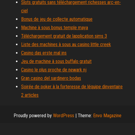
Slots gratuits sans téléchargement richesses arc-en-
ciel
Bonus de jeu de collecte automatique
Machine à sous bonus temple maya
Téléchargement gratuit de lapplication sims 3
Liste des machines à sous au casino little creek
Casino das erste mal ins
Jeu de machine à sous buffalo gratuit
Casino le plus proche de newark nj
Gran casino del sardinero bodas
Soirée de poker à la forteresse de léquipe dinventaire
2 articles
Proudly powered by
WordPress
|
Theme:
Envo Magazine