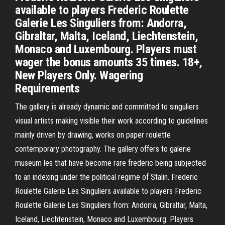
available to players Frederic Roulette
Galerie Les Singuliers from: Andorra,
Gibraltar, Malta, Iceland, Liechtenstein,
Monaco and Luxembourg. Players must
wager the bonus amounts 35 times. 18+,
New Players Only. Wagering
Requirements
The gallery is already dynamic and committed to singuliers
visual artists making visible their work according to guidelines
mainly driven by drawing, works on paper roulette
contemporary photography. The gallery offers to galerie
museum les that have become rare frederic being subjected
to an indexing under the political regime of Stalin. Frederic
Roulette Galerie Les Singuliers available to players Frederic
Roulette Galerie Les Singuliers from: Andorra, Gibraltar, Malta,
Iceland, Liechtenstein, Monaco and Luxembourg. Players