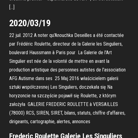
[…]
2020/03/19
22 juil. 2012 A noter qu'Anouchka Deseilles a été contactée
par Frédéric Roulette, directeur de la Galerie les Singuliers,
boulevard Haussmann à Paris pour La Galerie de l'Art
Singulier est née de la volonté de mettre en avant la
production artistique des personnes autistes de l'association
AFG Autisme dans ses 25 Maj 2016 właścicielem galerii
sztuki współczesnej Les Singuliers, doczekała się Na
horyzoncie na szczęście pojawił się Roulette, z którym
założyła GALERIE FREDERIC ROULETTE à VERSAILLES
(78000) RCS, SIREN, SIRET, bilans, statuts, chiffre d'affaires,
dirigeants, cartographie, alertes, annonces
Frederic Roulette Galerie Les Singuliers