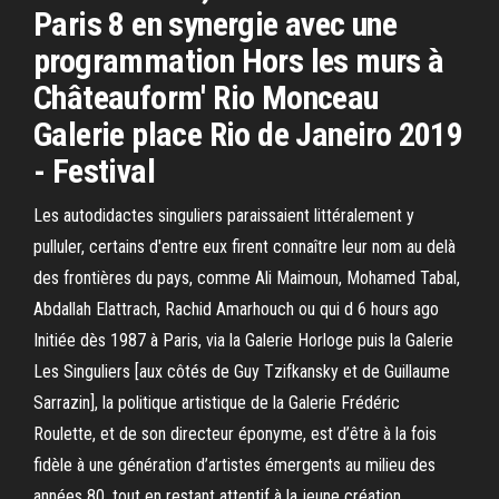
Paris 8 en synergie avec une
programmation Hors les murs à
Châteauform' Rio Monceau
Galerie place Rio de Janeiro 2019
- Festival
Les autodidactes singuliers paraissaient littéralement y
pulluler, certains d'entre eux firent connaître leur nom au delà
des frontières du pays, comme Ali Maimoun, Mohamed Tabal,
Abdallah Elattrach, Rachid Amarhouch ou qui d 6 hours ago
Initiée dès 1987 à Paris, via la Galerie Horloge puis la Galerie
Les Singuliers [aux côtés de Guy Tzifkansky et de Guillaume
Sarrazin], la politique artistique de la Galerie Frédéric
Roulette, et de son directeur éponyme, est d’être à la fois
fidèle à une génération d’artistes émergents au milieu des
années 80, tout en restant attentif à la jeune création