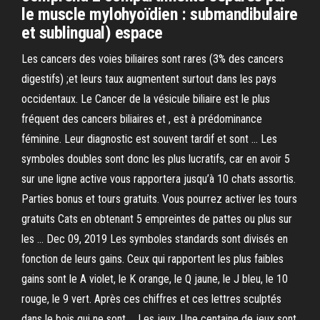
le muscle mylohyoïdien : submandibulaire
et sublingual) espace
Les cancers des voies biliaires sont rares (3% des cancers
digestifs) ;et leurs taux augmentent surtout dans les pays
occidentaux. Le Cancer de la vésicule biliaire est le plus
fréquent des cancers biliaires et , est à prédominance
féminine. Leur diagnostic est souvent tardif et sont … Les
symboles doubles sont donc les plus lucratifs, car en avoir 5
sur une ligne active vous rapportera jusqu’à 10 chats assortis.
Parties bonus et tours gratuits. Vous pourrez activer les tours
gratuits Cats en obtenant 5 empreintes de pattes ou plus sur
les … Dec 09, 2019 Les symboles standards sont divisés en
fonction de leurs gains. Ceux qui rapportent les plus faibles
gains sont le A violet, le K orange, le Q jaune, le J bleu, le 10
rouge, le 9 vert. Après ces chiffres et ces lettres sculptés
dans le bois qui ne sont … Les jeux. Une centaine de jeux sont