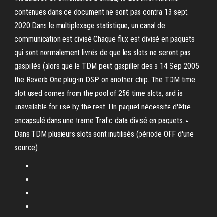
contenues dans ce document ne sont pas contra 13 sept.
2020 Dans le multiplexage statistique, un canal de
communication est divisé Chaque flux est divisé en paquets
qui sont normalement livrés de que les slots ne seront pas
gaspillés (alors que le TDM peut gaspiller des s 14 Sep 2005
the Reverb One plug-in DSP on another chip. The TDM time
slot used comes from the pool of 256 time slots, and is
unavailable for use by the rest Un paquet nécessite d'être
encapsulé dans une trame Trafic data divisé en paquets. ▫
Dans TDM plusieurs slots sont inutilisés (période OFF d'une
source)