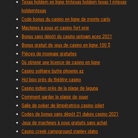
Texas holdem en ligne tmtexas holdem texas t mtexas
holdemtexas
Code bonus du casino en ligne de monte carlo
Machines à sous et casino fort erie
Bonus sans dépôt du casino uptown aces 2021
Bonus gratuit de jeux de casino en ligne 100 $
Pièces de monnaie gratuites
Où obtenir une licence de casino en ligne
Casino solitaire butte phoenix az
Hcl bpo près du théâtre casino
Casino indien près de la plage de laguna
Comment garder le plaisir de jouer
Salle de poker de limpératrice casino joliet
Codes de bonus sans dépôt 21 dukes casino 2021
Jeux de machines à sous gratuits sans achat
Casino creek campground stanley idaho