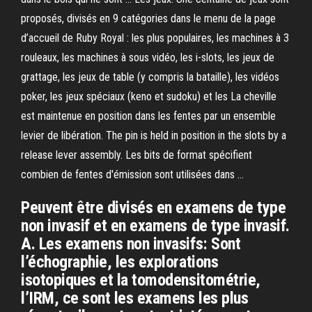
proposés, divisés en 9 catégories dans le menu de la page
d’accueil de Ruby Royal : les plus populaires, les machines à 3
rouleaux, les machines à sous vidéo, les i-slots, les jeux de
grattage, les jeux de table (y compris la bataille), les vidéos
poker, les jeux spéciaux (keno et sudoku) et les La cheville
est maintenue en position dans les fentes par un ensemble
levier de libération. The pin is held in position in the slots by a
release lever assembly. Les bits de format spécifient
combien de fentes d'émission sont utilisées dans …
Peuvent être divisés en examens de type
non invasif et en examens de type invasif.
A. Les examens non invasifs: Sont
l’échographie, les explorations
isotopiques et la tomodensitométrie,
l’IRM, ce sont les examens les plus