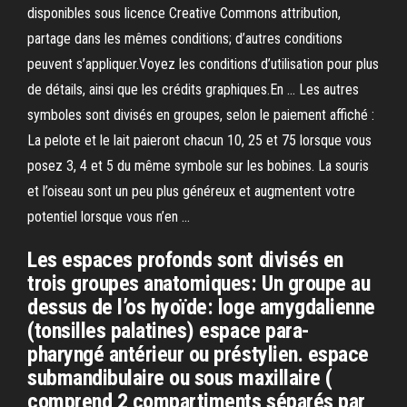
disponibles sous licence Creative Commons attribution,
partage dans les mêmes conditions; d’autres conditions
peuvent s’appliquer.Voyez les conditions d’utilisation pour plus
de détails, ainsi que les crédits graphiques.En … Les autres
symboles sont divisés en groupes, selon le paiement affiché :
La pelote et le lait paieront chacun 10, 25 et 75 lorsque vous
posez 3, 4 et 5 du même symbole sur les bobines. La souris
et l’oiseau sont un peu plus généreux et augmentent votre
potentiel lorsque vous n’en …
Les espaces profonds sont divisés en
trois groupes anatomiques: Un groupe au
dessus de l’os hyoïde: loge amygdalienne
(tonsilles palatines) espace para-
pharyngé antérieur ou préstylien. espace
submandibulaire ou sous maxillaire (
comprend 2 compartiments séparés par