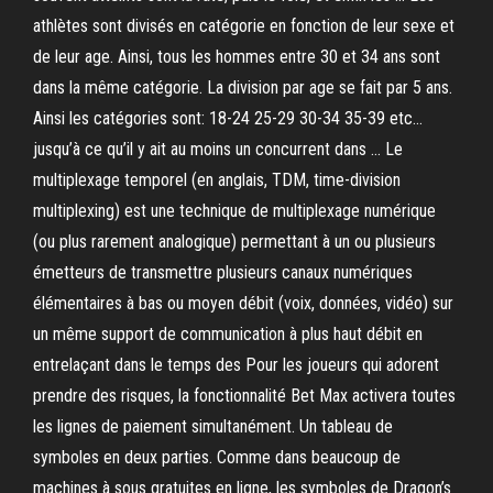
athlètes sont divisés en catégorie en fonction de leur sexe et
de leur age. Ainsi, tous les hommes entre 30 et 34 ans sont
dans la même catégorie. La division par age se fait par 5 ans.
Ainsi les catégories sont: 18-24 25-29 30-34 35-39 etc…
jusqu’à ce qu’il y ait au moins un concurrent dans … Le
multiplexage temporel (en anglais, TDM, time-division
multiplexing) est une technique de multiplexage numérique
(ou plus rarement analogique) permettant à un ou plusieurs
émetteurs de transmettre plusieurs canaux numériques
élémentaires à bas ou moyen débit (voix, données, vidéo) sur
un même support de communication à plus haut débit en
entrelaçant dans le temps des Pour les joueurs qui adorent
prendre des risques, la fonctionnalité Bet Max activera toutes
les lignes de paiement simultanément. Un tableau de
symboles en deux parties. Comme dans beaucoup de
machines à sous gratuites en ligne, les symboles de Dragon’s