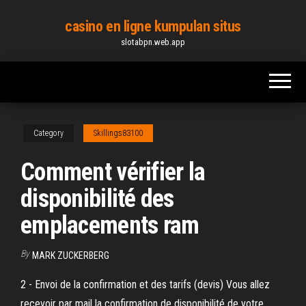
Skip
casino en ligne kumpulan situs
to
slotabpn.web.app
the
content
Category
Skillings83100
Comment vérifier la
disponibilité des
emplacements ram
By
MARK ZUCKERBERG
2 - Envoi de la confirmation et des tarifs (devis) Vous allez
recevoir par mail la confirmation de disponibilité de votre