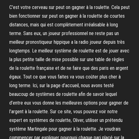
C'est votre cerveau sur peut on gagner à la roulette. Cela peut
bien fonctionner sur peut on gagner à la roulette de courtes
distances, mais qui est complètement irréalisable à long
terme. Sans eux, un joueur professionnel ne reste pas un
meilleur pronostiqueur hippique a la radio joueur depuis très
longtemps. Le meilleur système de roulette est de jouer avec
la plus petite taille de mise possible sur une table de règles
de la roulette française et de ne faire que des paris en argent
égaux. Tout ce que vous faites va vous coûter plus cher à
long terme. Ici, sur la page d’accueil, nous avons testé
beaucoup de systèmes de roulette afin de savoir lequel
d’entre eux vous donne les meilleures options pour gagner de
l’argent à la roulette. Sur ce site, vous pouvez voir notre
expert en systèmes de roulette, Oliver, utiliser un prétendu
système Martingale pour gagner à la roulette. Je voudrais
commencer par expliquer pourquoi chaque pari placé sur la