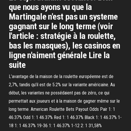
que nous ayons vu que la
Martingale n'est pas un systeme
gagnant sur le long terme (voir
l'article : stratégie à la roulette,
bas les masques), les casinos en
ligne n'aiment générale Lire la
suite
L’avantage de la maison de la roulette européenne est de
2,7%, tandis qu’il est de 5.2% sur la variante américaine. Au
début, les variantes ne possédaient pas de zéro, ce qui
permettait aux joueurs et à la maison de gagner même sur le
long terme. American Roulette Bets Payout Odds Pair 1: 1
46.37% Odd 1: 1 46.37% Red 1: 1 46.37% Black 1: 1 46.37% 1-
18 1: 1 46.37% 19-36 1: 1 46.37% 1-12 2: 1 31,58%