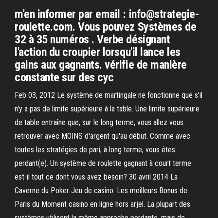
m'en informer par email : info@strategie-
roulette.com. Vous pouvez Systèmes de
32 à 35 numéros . Verbe désignant
l'action du croupier lorsqu'il lance les
gains aux gagnants. vérifie de manière
constante sur des cyc
Feb 03, 2012 Le système de martingale ne fonctionne que s'il
n'y a pas de limite supérieure à la table. Une limite supérieure
de table entraîne que, sur le long terme, vous allez vous
retrouver avec MOINS d'argent qu'au début. Comme avec
toutes les stratégies de pari, à long terme, vous êtes
perdant(e). Un système de roulette gagnant à court terme
est-il tout ce dont vous avez besoin? 30 avril 2014 La
Caverne du Poker Jeu de casino. Les meilleurs Bonus de
Paris du Moment casino en ligne hors arjel. La plupart des
systèmes utilisent la même approche perdante, mais de