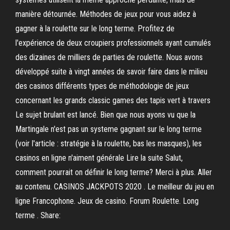
manière détournée. Méthodes de jeux pour vous aidez à
gagner à la roulette sur le long terme. Profitez de
l'expérience de deux croupiers professionnels ayant cumulés
des dizaines de milliers de parties de roulette. Nous avons
développé suite à vingt années de savoir faire dans le milieu
des casinos différents types de méthodologie de jeux
concernant les grands classic games des tapis vert à travers
Le sujet brulant est lancé. Bien que nous ayons vu que la
Martingale n'est pas un systeme gagnant sur le long terme
(voir l'article : stratégie à la roulette, bas les masques), les
casinos en ligne n'aiment générale Lire la suite Salut,
comment pourrait on définir le long terme? Merci à plus. Aller
au contenu. CASINOS JACKPOTS 2020 . Le meilleur du jeu en
ligne Francophone. Jeux de casino. Forum Roulette. Long
terme . Share: