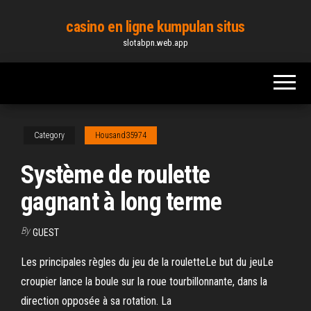
Skip
casino en ligne kumpulan situs
to
slotabpn.web.app
the
content
Category
Housand35974
Système de roulette
gagnant à long terme
By
GUEST
Les principales règles du jeu de la rouletteLe but du jeuLe
croupier lance la boule sur la roue tourbillonnante, dans la
direction opposée à sa rotation. La