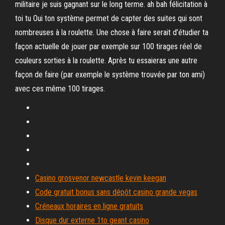
militaire je suis gagnant sur le long terme. ah bah félicitation à
toi tu Oui ton système permet de capter des suites qui sont
nombreuses à la roulette. Une chose à faire serait d’étudier ta
façon actuelle de jouer par exemple sur 100 tirages réel de
couleurs sorties à la roulette. Après tu essaieras une autre
façon de faire (par exemple le système trouvée par ton ami)
avec ces même 100 tirages.
Casino grosvenor newcastle kevin keegan
Code gratuit bonus sans dépôt casino grande vegas
Créneaux horaires en ligne gratuits
Disque dur externe 1to geant casino