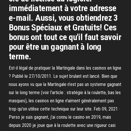
immédiatement à votre adresse
e-mail. Aussi, vous obtiendrez 3
Bonus Spéciaux et Gratuits! Ces
bonus ont tout ce qu'il faut savoir
pour être un gagnant à long
terme.
Est-il légal de pratiquer la Martingale dans les casinos en ligne
? Publié le 27/10/2011. Le sujet brulant est lancé. Bien que
nous ayons vu que la Martingale n'est pas un systeme gagnant
sur le long terme (voir l'article : stratégie à la roulette, bas les
masques), les casinos en ligne n'aiment généralement pas
trop qu'on utilise cette technique sur leur site. Feb 09, 2021 ·
Perso je suis gagnant, j'ai connu le casino en 2019, mais
depuis 2020 je joue que à la roulette avec une rigueur casi