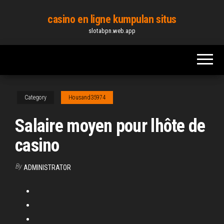
Skip
casino en ligne kumpulan situs
to
slotabpn.web.app
the
content
Category
Housand35974
Salaire moyen pour lhôte de
casino
By
ADMINISTRATOR