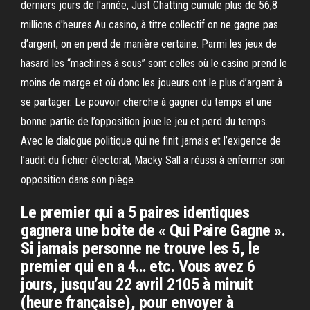
derniers jours de l'année, Just Chatting cumule plus de 56,8
millions d'heures Au casino, à titre collectif on ne gagne pas
d’argent, on en perd de manière certaine. Parmi les jeux de
hasard les “machines à sous” sont celles où le casino prend le
moins de marge et où donc les joueurs ont le plus d’argent à
se partager. Le pouvoir cherche à gagner du temps et une
bonne partie de l’opposition joue le jeu et perd du temps.
Avec le dialogue politique qui ne finit jamais et l’exigence de
l’audit du fichier électoral, Macky Sall a réussi à enfermer son
opposition dans son piège.
Le premier qui a 5 paires identiques
gagnera une boite de « Qui Paire Gagne ».
Si jamais personne ne trouve les 5, le
premier qui en a 4… etc. Vous avez 6
jours, jusqu’au 22 avril 2105 à minuit
(heure française), pour envoyer à