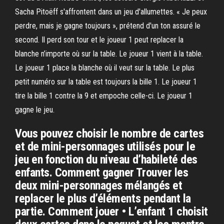
Sacha Pitoëff s'affrontent dans un jeu d'allumettes. « Je peux
perdre, mais je gagne toujours », prétend d'un ton assuré le
second. Il perd son tour et le joueur 1 peut replacer la
blanche n’importe où sur la table. Le joueur 1 vient à la table.
Le joueur 1 place la blanche où il veut sur la table. Le plus
petit numéro sur la table est toujours la bille 1. Le joueur 1
tire la bille 1 contre la 9 et empoche celle-ci. Le joueur 1
gagne le jeu.
Vous pouvez choisir le nombre de cartes
et de mini-personnages utilisés pour le
jeu en fonction du niveau d’habileté des
enfants. Comment gagner Trouver les
deux mini-personnages mélangés et
replacer le plus d’éléments pendant la
partie. Comment jouer • L’enfant 1 choisit