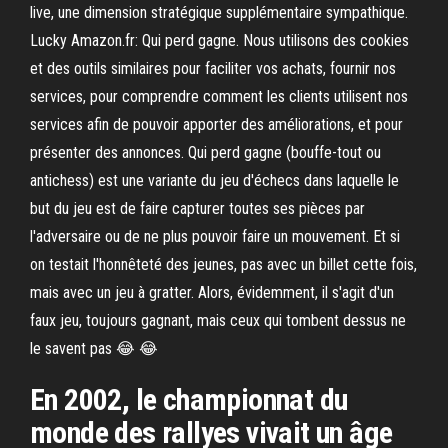
live, une dimension stratégique supplémentaire sympathique.
Lucky Amazon.fr: Qui perd gagne. Nous utilisons des cookies
et des outils similaires pour faciliter vos achats, fournir nos
services, pour comprendre comment les clients utilisent nos
services afin de pouvoir apporter des améliorations, et pour
présenter des annonces. Qui perd gagne (bouffe-tout ou
antichess) est une variante du jeu d'échecs dans laquelle le
but du jeu est de faire capturer toutes ses pièces par
l'adversaire ou de ne plus pouvoir faire un mouvement. Et si
on testait l'honnêteté des jeunes, pas avec un billet cette fois,
mais avec un jeu à gratter. Alors, évidemment, il s'agit d'un
faux jeu, toujours gagnant, mais ceux qui tombent dessus ne
le savent pas 😂 😂
En 2002, le championnat du
monde des rallyes vivait un âge