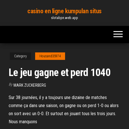
Skip
casino en ligne kumpulan situs
to
slotabpn.web.app
the
content
Category
Housand35974
Le jeu gagne et perd 1040
By
MARK ZUCKERBERG
Sur 38 journées, il y a toujours une dizaine de matches
comme ça dans une saison, on gagne ou on perd 1-0 ou alors
on sort avec un 0-0. Et surtout en jouant tous les trois jours.
Nous manquons