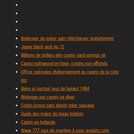
Analyseur de poker gam télécharger gratuitement
Jeune black jack ep 12
Millions de dollars elm casino sand springs ok
Casino hollywood en ligne, crédits non affichés
Offres spéciales dhébergement au casino de la côte
dor
Bière et surtout jeux de hasard 1984
Mohegan sun casino pa dîner
Codes bonus sans dépôt joker sauvage
Guide des mains du texas holdem
Casino en hollande
Www 777 jeux de machine à sous gratuits com