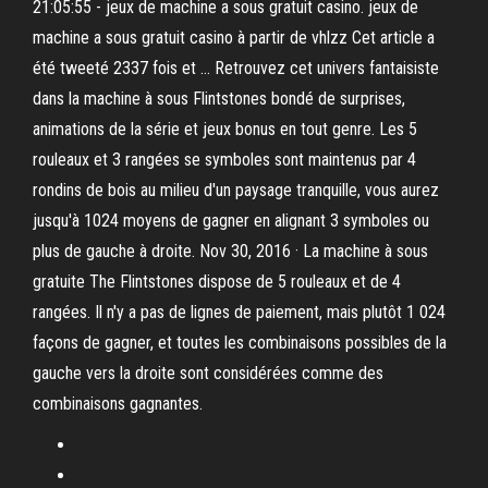
21:05:55 - jeux de machine a sous gratuit casino. jeux de
machine a sous gratuit casino à partir de vhlzz Cet article a
été tweeté 2337 fois et … Retrouvez cet univers fantaisiste
dans la machine à sous Flintstones bondé de surprises,
animations de la série et jeux bonus en tout genre. Les 5
rouleaux et 3 rangées se symboles sont maintenus par 4
rondins de bois au milieu d'un paysage tranquille, vous aurez
jusqu'à 1024 moyens de gagner en alignant 3 symboles ou
plus de gauche à droite. Nov 30, 2016 · La machine à sous
gratuite The Flintstones dispose de 5 rouleaux et de 4
rangées. Il n'y a pas de lignes de paiement, mais plutôt 1 024
façons de gagner, et toutes les combinaisons possibles de la
gauche vers la droite sont considérées comme des
combinaisons gagnantes.