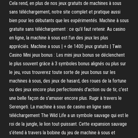
Cela rend, en plus de nos jeux gratuits de machines à sous
sans téléchargement, notre site complet et pratique aussi
bien pour les débutants que les expérimentés. Machine à sous
gratuite sans téléchargement : ce qu’il faut retenir. Au casino
en ligne, la machine à sous est l’un des jeux les plus
appréciés. Machine a sous | + de 1400 jeux gratuits | Twin
Casino Mini jeux bonus : Les mini jeux bonus se déclenchent
le plus souvent grâce à 3 symboles bonus alignés ou plus sur
le jeu, vous trouverez toute sorte de jeux bonus sur les
machines à sous, des jeux de hasard, des roues de la fortune
ou des jeux encore plus perfectionnés d'action ou de tir, c'est
une belle façon de s'amuser encore plus. Rugir à travers le
Serengeti. La machine à sous de casino en ligne sans
téléchargement The Wild Life a un symbole sauvage qui est le
roi de la jungle, le lion tout-puissant. Cette expansion sauvage
s’étend à travers la bobine du jeu de machine à sous et