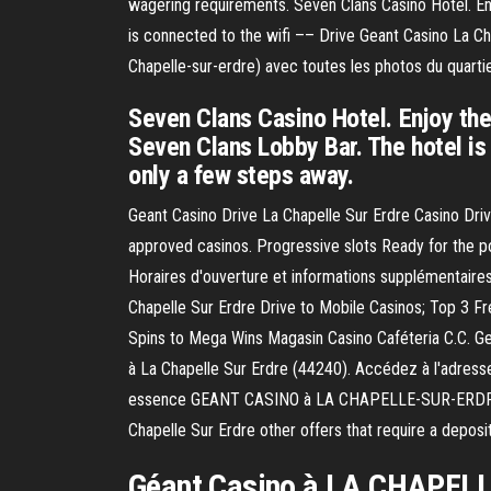
wagering requirements. Seven Clans Casino Hotel. Enj
is connected to the wifi –– Drive Geant Casino La Ch
Chapelle-sur-erdre) avec toutes les photos du quartier,
Seven Clans Casino Hotel. Enjoy the
Seven Clans Lobby Bar. The hotel is
only a few steps away.
Geant Casino Drive La Chapelle Sur Erdre Casino Driv
approved casinos. Progressive slots Ready for the p
Horaires d'ouverture et informations supplémentaires 
Chapelle Sur Erdre Drive to Mobile Casinos; Top 3 F
Spins to Mega Wins Magasin Casino Caféteria C.C. Gea
à La Chapelle Sur Erdre (44240). Accédez à l'adresse,
essence GEANT CASINO à LA CHAPELLE-SUR-ERDRE (Lo
Chapelle Sur Erdre other offers that require a depos
Géant Casino à LA CHAPELL