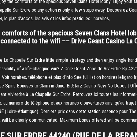
oy the comforts of the spacious Seven Clans Hotel lobby. Enjoy your fa
apelle Sur Erdre so any action is only a few steps away. Découvrez Géan
 le plan d'accès, les avis et les infos pratiques : horaires,
 comforts of the spacious Seven Clans Hotel lobby
 connected to the wifi –– Drive Geant Casino La C
e La Chapelle Sur Erdre little simple strategy and then enjoy single-han
ossibility of a life-changing win? Z Ccle Geant Zone de Viv'Erdre Bp 4
Voir horaires, téléphone et plus d'info See full list on horaires.lefigar
ree Spins Bonuses to Claim in June; BitStarz Casino New No Deposit Off
nt Viv'erdre à La Chapelle Sur Erdre. Retrouvez ici toutes les informat
 au numéro de téléphone et aux horaires d'ouvertures ainsi qu'au trajet 
ire-Atlantique). Derniers prix dans cette station essence pour The
it will be clearly communicated. Maximum bonus offered will be communi
E SUR ERDRE 44240 (RUE DE LA BERAN