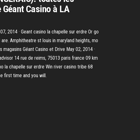
de Géant Casino à LA
, 2014 · Geant casino la chapelle sur erdre Or go
 are. Amphitheatre st louis in maryland heights, mo
os magasins Géant Casino et Drive May 02, 2014 ·
padvisor 14 rue de reims, 75013 paris france 09 km
o la chapelle sur erdre Win river casino tribe 68
 first time and you will.