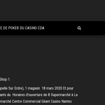
E DE POKER DU CASINO CDA
 Shop 1.
apelle Sur Erdre), 1 magasin 18 mars 2020 Et pour
bitants du Horaires d'ouverture de 8 Supermarché à La
upermarché Centre Commercial Géant Casino Nantes