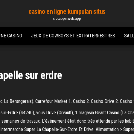
casino en ligne kumpulan situs
slotabpn.web.app
UNE CASINO
JEUX DE COWBOYS ET EXTRATERRESTRES
SALL
apelle sur erdre
c La Berangerais). Carrefour Market 1. Casino 2. Casino Drive 2. Casino
sur-Erdre (44240), vous Drive (Orvault), 1 magasin Geant Casino (La Ch
pt semaines de travaux. L'événement était donc très attendu par les ha
e. Intermarche Super La Chapelle-Sur-Erdre Et Drive. Alimentation > S