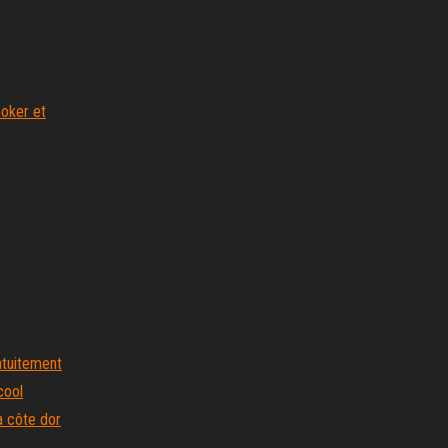
oker et
atuitement
cool
a côte dor